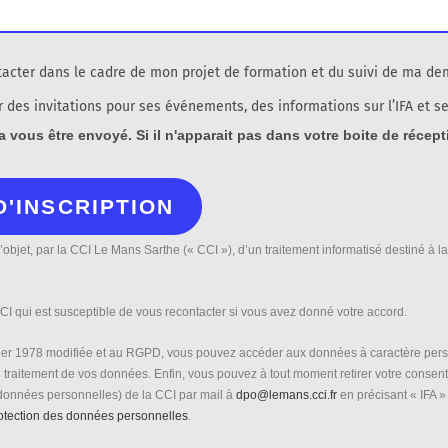
ntacter dans le cadre de mon projet de formation et du suivi de ma d
r des invitations pour ses événements, des informations sur l’IFA et s
a vous être envoyé. Si il n'apparait pas dans votre boite de récep
 l’objet, par la CCI Le Mans Sarthe (« CCI »), d’un traitement informatisé destiné 
I qui est susceptible de vous recontacter si vous avez donné votre accord.
vier 1978 modifiée et au RGPD, vous pouvez accéder aux données à caractère personn
du traitement de vos données. Enfin, vous pouvez à tout moment retirer votre consen
données personnelles) de la CCI par mail à
dpo@lemans.cci.fr
en précisant « IFA » 
otection des données personnelles
.