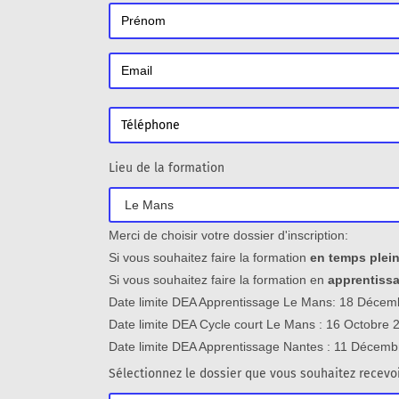
u
i
l
l
e
z
l
a
Lieu de la formation
i
s
s
Merci de choisir votre dossier d'inscription:
e
Si vous souhaitez faire la formation
en temps plei
r
Si vous souhaitez faire la formation en
apprentiss
c
Date limite DEA Apprentissage Le Mans: 18 Décem
e
Date limite DEA Cycle court Le Mans : 16 Octobre 
c
Date limite DEA Apprentissage Nantes : 11 Décem
h
Sélectionnez le dossier que vous souhaitez recevoi
a