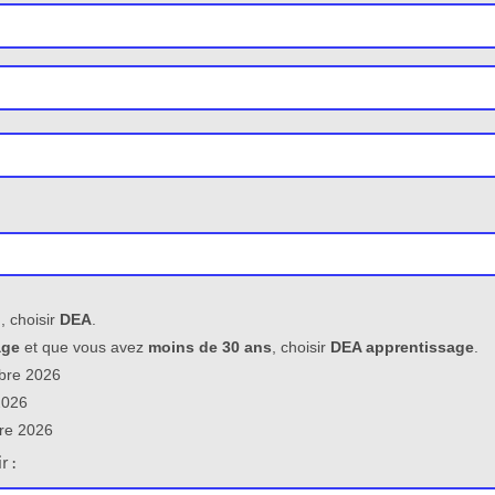
n
, choisir
DEA
.
age
et que vous avez
moins de 30 ans
, choisir
DEA apprentissage
.
bre 2026
2026
bre 2026
r :