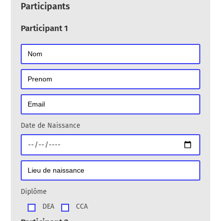
m
Participants
p
v
Participant 1
i
d
e
.
Date de Naissance
Diplôme
DEA
CCA